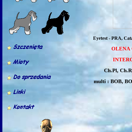
Eyetest -
PRA, Cat
OLENA Gras
INTE
Ch.Pl, Ch.
multi : BOB, 
Klu