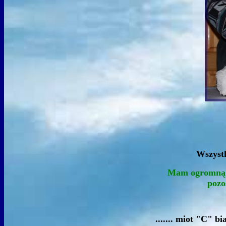
Wszystk
Mam ogromną na
pozo
....... miot "C" b