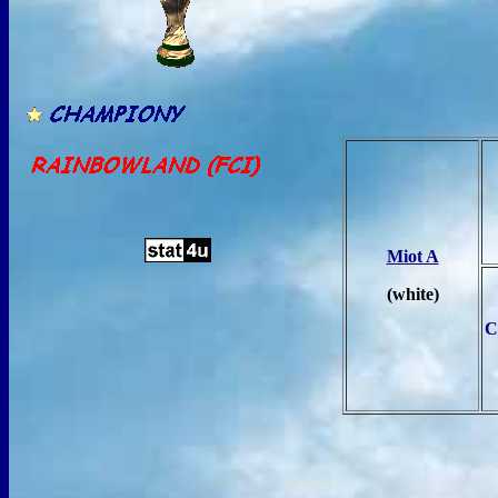
Miot A
(white)
C