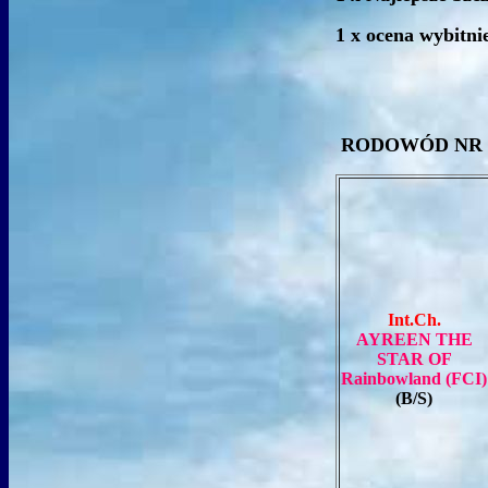
1 x ocena wybitni
RODOWÓD NR PK
Int.Ch.
AYREEN THE
STAR OF
Rainbowland (FCI)
(B/S)