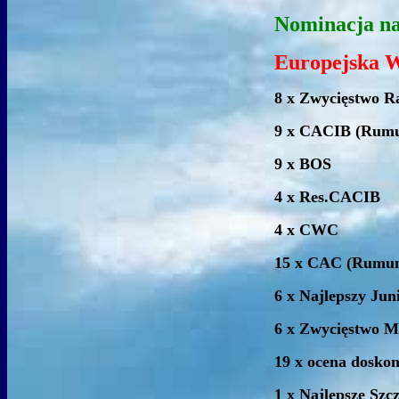
Nominacja n
Europejska 
8 x Zwycięstwo R
9 x CACIB (Rumun
9 x BOS
4 x Res.CACIB
4 x CWC
15 x CAC (Rumuni
6 x Najlepszy Jun
6 x Zwycięstwo M
19 x ocena doskon
1 x Najlepsze Szc